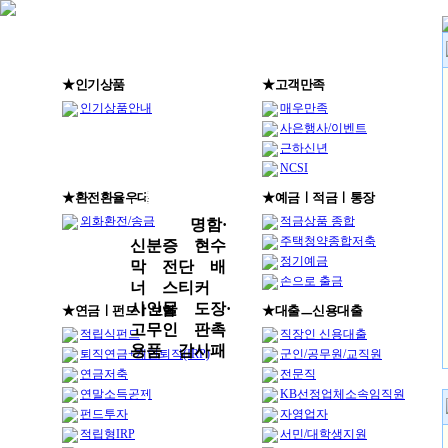
★인기상품
★고객만족
인기상품안내
매우만족
사은행사/이벤트
근하신년
시안요청
NCSI
· 확인
★환전환율우대
★예금ㅣ적금ㅣ통장
외화환전/송금
적금상품 종합
명함·
주택청약종합저축
신분증
현수
정기예금
막
전단
배
손으로 출금
너
스티커
사인물
도장·
★연금ㅣ펀드ㅣ보험
★대출ㅡ신용대출
고무인
판촉
적립식펀드
직장인 신용대출
용품
감사패
퇴직연금+개인퇴직(IRP)
군인/공무원/교직원
바
연금저축
전문직
연말소득공제
KB선정업체소속임직원
로주문하
펀드투자
자영업자
기
적립형IRP
서민/대학생지원