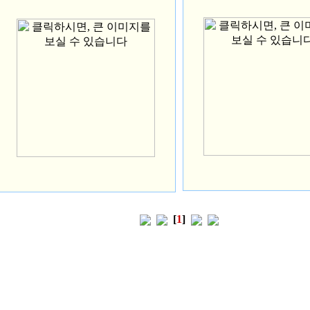
[
1
]