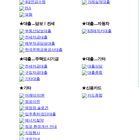
4대연금수령
거래실적대출
ISA
보험
★대출ㅡ담보ㅣ전세
★대출ㅡ자동차
부동산담보대출
KB매직카대출
전세자금대출
예부적금담보대출
한국주택금융공사대출
★대출ㅡ주택도시기금
★대출ㅡ기타
전세자금대출
대출상담
구입자금대출
대출종합
기타대출
★기타
★신용카드
어깨띠/리본
카드종합
점포이전
영업점 슬로건
입주축하/집단대출
에너지절약
점포 환경개선 안내
지점행사
개점안내