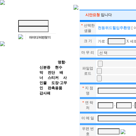
시안요청
입니다
*
선택한
천동위드힐입주환영
[
샘플
크 기
가로 :
X 세로
시안요청 ·
마 무 리
확인
명함·
신분증
현수
파일업
막
전단
배
로드
너
스티커
사
인물
도장·고무
인
판촉용품
*
지 점
감사패
명
바
*
연 락
로주문하기
-
-
처
이 메 일
우편 번
호