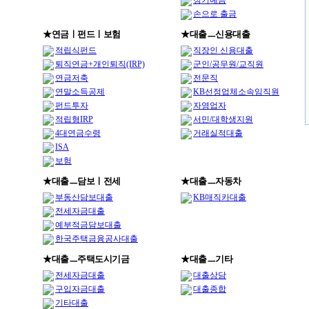
정기예금
손으로 출금
★연금ㅣ펀드ㅣ보험
★대출ㅡ신용대출
적립식펀드
직장인 신용대출
퇴직연금+개인퇴직(IRP)
군인/공무원/교직원
연금저축
전문직
연말소득공제
KB선정업체소속임직원
펀드투자
자영업자
적립형IRP
서민/대학생지원
4대연금수령
거래실적대출
ISA
보험
★대출ㅡ담보ㅣ전세
★대출ㅡ자동차
부동산담보대출
KB매직카대출
전세자금대출
예부적금담보대출
한국주택금융공사대출
★대출ㅡ주택도시기금
★대출ㅡ기타
전세자금대출
대출상담
구입자금대출
대출종합
기타대출