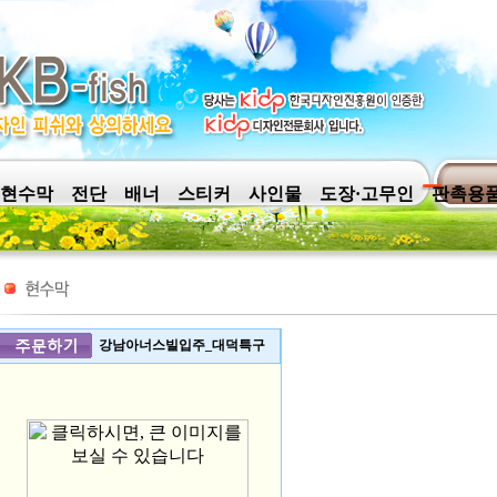
현수막
전단
배너
스티커
사인물
도장·고무인
판촉용
강남아너스빌입주_대덕특구