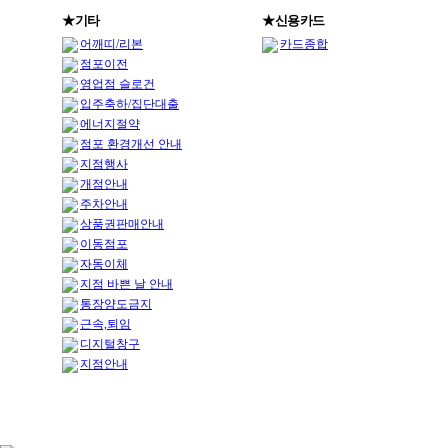
★기타
★신용카드
어깨띠/리본
카드종합
점포이전
영업점 슬로건
입주축하/집단대출
에너지절약
점포 환경개선 안내
지점행사
개점안내
주차안내
상품권판매안내
이동점포
자동이체
지점 바쁜 날 안내
통장양도금지
근속,퇴임
디지털창구
지점안내