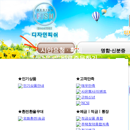
시안요청 · 확인
명함·신분증
바로주문하기
★인기상품
★고객만족
인기상품안내
매우만족
사은행사/이벤트
근하신년
NCSI
★환전환율우대
★예금ㅣ적금ㅣ통장
외화환전/송금
적금상품 종합
주택청약종합저축