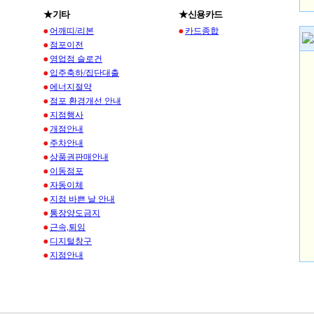
★기타
★신용카드
어깨띠/리본
카드종합
점포이전
영업점 슬로건
입주축하/집단대출
에너지절약
점포 환경개선 안내
지점행사
개점안내
주차안내
상품권판매안내
이동점포
자동이체
지점 바쁜 날 안내
통장양도금지
근속,퇴임
디지털창구
지점안내