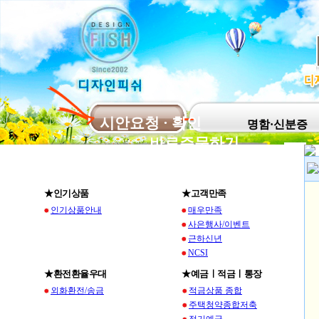
시안요청 · 확인
명함·신분증
바로주문하기
★인기상품
★고객만족
인기상품안내
매우만족
사은행사/이벤트
근하신년
NCSI
★환전환율우대
★예금ㅣ적금ㅣ통장
외화환전/송금
적금상품 종합
주택청약종합저축