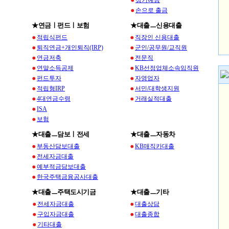
정기예금
손으로 출금
★연금ㅣ펀드ㅣ보험
★대출ㅡ신용대출
적립식펀드
직장인 신용대출
퇴직연금+개인퇴직(IRP)
군인/공무원/교직원
연금저축
전문직
연말소득공제
KB선정업체소속임직원
펀드투자
자영업자
적립형IRP
서민/대학생지원
4대연금수령
거래실적대출
ISA
보험
★대출ㅡ담보ㅣ전세
★대출ㅡ자동차
부동산담보대출
KB매직카대출
전세자금대출
예부적금담보대출
한국주택금융공사대출
★대출ㅡ주택도시기금
★대출ㅡ기타
전세자금대출
대출상담
구입자금대출
대출종합
기타대출